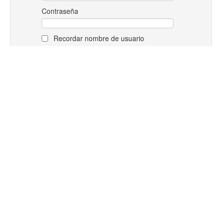
Contraseña
Recordar nombre de usuario
¿Ha extraviado la contraseña?
MENÚ PRINCIPAL
Novedades del sitio
CALENDARIO
←
August 2026
→
Dom
Lun
Mar
Mié
Jue
Vie
Sáb
1
2
3
4
5
6
7
8
9
10
11
12
13
14
15