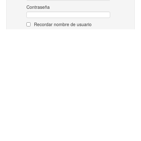
Contraseña
Recordar nombre de usuario
¿Ha extraviado la contraseña?
MENÚ PRINCIPAL
Novedades del sitio
CALENDARIO
←
August 2026
→
Dom
Lun
Mar
Mié
Jue
Vie
Sáb
1
2
3
4
5
6
7
8
9
10
11
12
13
14
15